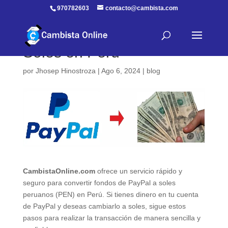
970782603
contacto@cambista.com
Cómo Cambiar PayPal a
Soles en Perú
por
Jhosep Hinostroza
|
Ago 6, 2024
|
blog
CambistaOnline.com
ofrece un servicio rápido y
seguro para convertir fondos de PayPal a soles
peruanos (PEN) en Perú. Si tienes dinero en tu cuenta
de PayPal y deseas cambiarlo a soles, sigue estos
pasos para realizar la transacción de manera sencilla y